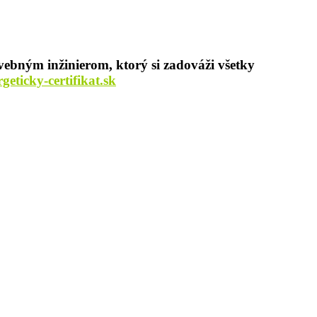
vebným inžinierom, ktorý si zadováži všetky
eticky-certifikat.sk