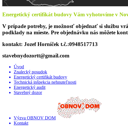
Energetický certifikát budovy Vám vyhotovíme v Nov
V prípade potreby, je možnosť objednať si službu vrá
podklady na mieste. Pre objednávku nás môžete kon
kontakt: Jozef Horníček t.č.:0948517713
stavebnydozortt@gmail.com
Úvod
Znalecký posudok
Energetický certifikát budovy
Technická inšpekcia nehnuteľnosti
Energetický audit
Stavebný dozor
Výzva OBNOV DOM
Kontakt